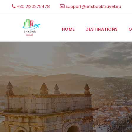
+30 2130275478
support@letsbooktravel.eu
HOME
DESTINATIONS
O